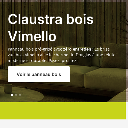
terrasse bois
disponible !
☀
Les beaux jours sont là ! ️C’est la période idéale pour
installer votre terrasse en bois. Lames de terrasse,
lambourdes bois et bien d'autres produits sont disponibles
immédiatement. Profitez de votre terrasse en extérieur pour
cet été !
Voir les terrasses