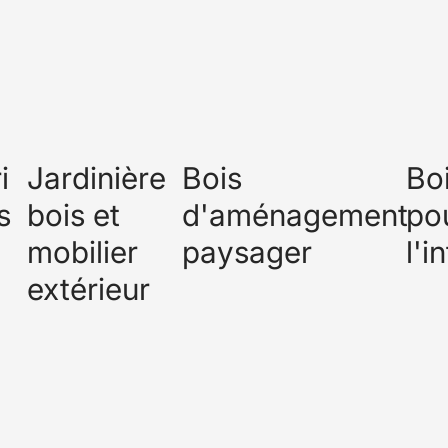
i
Jardinière
Bois
Bo
s
bois et
d'aménagement
po
mobilier
paysager
l'i
extérieur