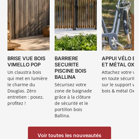
BRISE VUE BOIS
BARRIERE
APPUI VÉLO BO
VIMELLO POP
SECURITE
ET MÉTAL OXI
PISCINE BOIS
Un claustra bois
Attachez votre vé
BALLINA
qui
met en lumière
en toute sécurité
le charme du
Sécurisez votre
sur le support vel
Douglas. Zéro
zone de baignade
bois & métal Oxio
entretien : posez,
grâce à la clôture
profitez !
de sécurité et le
portillon bois
Ballina.
Voir toutes les nouveautés