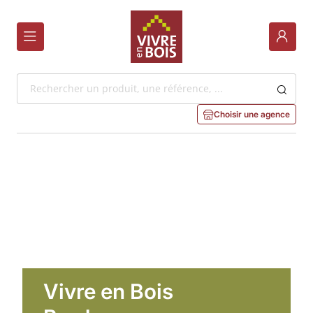
Skip
to
Main
Content
Choisir une agence
Choisir une agence
Vivre en Bois